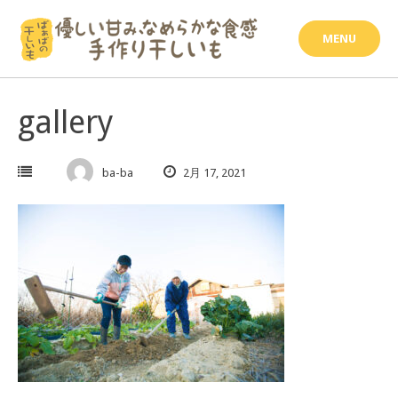
Skip
to
MENU
content
gallery
ba-ba
2月 17, 2021