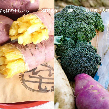
ばぁばの干しいも
つぼ焼き芋
想い
取り扱い店舗