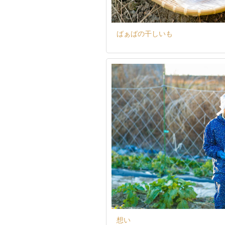
ばぁばの干しいも
想い