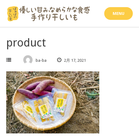
Skip
to
MENU
content
product
ba-ba
2月 17, 2021